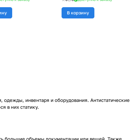
ину
В корзину
и, одежды, инвентаря и оборудования. Антистатические
я в них статику.
ть большие объемы документации или вещей. Также