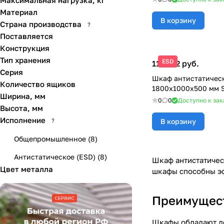
Максимальная нагрузка, кг
Материал
В корзину
Страна производства
?
Поставляется
Конструкция
Тип хранения
ESD
111 972 руб.
Серия
Шкаф антистатичес
Количество ящиков
1800x1000x500 мм S
Ширина, мм
0
0
Доступно к зак
Высота, мм
Исполнение
В корзину
?
Общепромышленное
(
8
)
Антистатическое (ESD)
(
8
)
Шкаф антистатичес
Цвет металла
шкафы способны эф
Преимущест
Шкафы обладают до