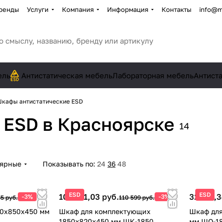
ренды
Услуги
Компания
Информация
Контакты
info@m
ель
Антистатическая мебель
Лабораторная мебель
Антист
кафы антистатические ESD
е ESD
в Красноярске
14
лярные
Показывать по:
24
36
48
ESD
ESD
107 281,03 руб.
32 516,3
-3%
-3%
5 руб.
110 599 руб.
0х850х450 мм
Шкаф для комплектующих
Шкаф для
1850х820х450 мм ШК-1850
мм ШО-1