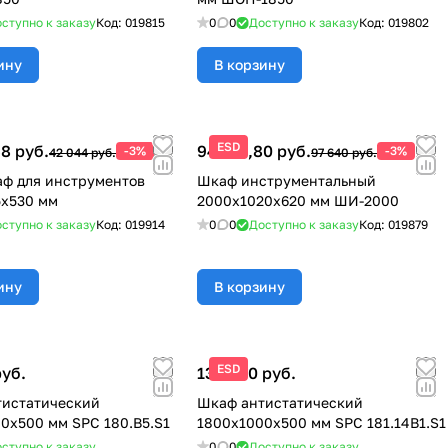
ступно к заказу
Код:
019815
0
0
Доступно к заказу
Код:
019802
ину
В корзину
ESD
8 руб.
94 710,80 руб.
-3%
-3%
42 044 руб.
97 640 руб.
ф для инструментов
Шкаф инструментальный
5х530 мм
2000х1020х620 мм ШИ-2000
ступно к заказу
Код:
019914
0
0
Доступно к заказу
Код:
019879
ину
В корзину
ESD
руб.
133 780 руб.
тистатический
Шкаф антистатический
0x500 мм SPC 180.B5.S1
1800x1000x500 мм SPC 181.14B1.S1
ступно к заказу
0
0
Доступно к заказу