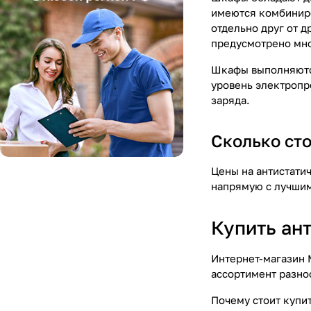
имеются комбиниро
отдельно друг от 
предусмотрено мно
Шкафы выполняются
уровень электропр
заряда.
Сколько ст
Цены на антистати
напрямую с лучшим
Купить ан
Интернет-магазин 
ассортимент разно
Почему стоит купи