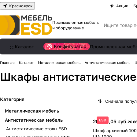
Красноярск
Акции
Б
Промышленная мебель
и оборудование
Конфигуратор
Каталог
Промышленная меб
Главная
Каталог
Металлическая мебель
Антистатическая мебель
Ш
Шкафы антистатически
Категория
Сначала попу
Металлическая мебель
Антистатическая мебель
ESD
26 059,05 руб.
26 86
Антистатические столы ESD
Шкаф архивный 100
ША-1000