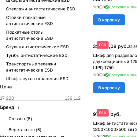
Шкафы антистатические ESD
0
0
Доступно к зак
Стеллажи антистатические ESD
Стойки подкатные
В корзину
антистатические ESD
Подкатные столы
антистатические ESD
ESD
31 393,08 руб.
Стулья антистатические ESD
32 3
Тумбы антистатические ESD
Шкаф для раздевало
двухсекционный 17
Транспортные тележки
ШРД-1750
антистатические ESD
0
0
Доступно к зак
Шкафы сухого хранения ESD
Цена
В корзину
Бренд
?
ESD
97 483 руб.
Gresson
(
8
)
Шкаф антистатичес
1800x1000x500 мм S
Верстакофф
(
6
)
0
0
Доступно к зак