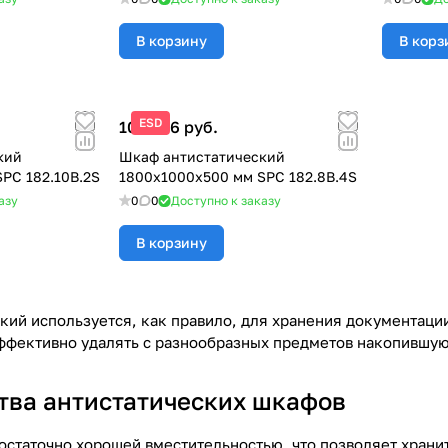
В корзину
В корз
ESD
107 306 руб.
кий
Шкаф антистатический
PC 182.10B.2S
1800x1000x500 мм SPC 182.8B.4S
азу
0
0
Доступно к заказу
В корзину
кий используется, как правило, для хранения документаци
фективно удалять с разнообразных предметов накопившуюс
ва антистатических шкафов
статочно хорошей вместительностью, что позволяет храни