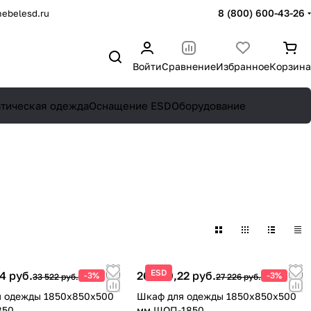
8 (800) 600-43-26
ebelesd.ru
Войти
Сравнение
Избранное
Корзина
атическая одежда
Оснащение ESD
Оборудование
ESD
4 руб.
26 409,22 руб.
-3%
-3%
33 522 руб.
27 226 руб.
 одежды 1850х850х500
Шкаф для одежды 1850х850х500
850
мм ШОП-1850