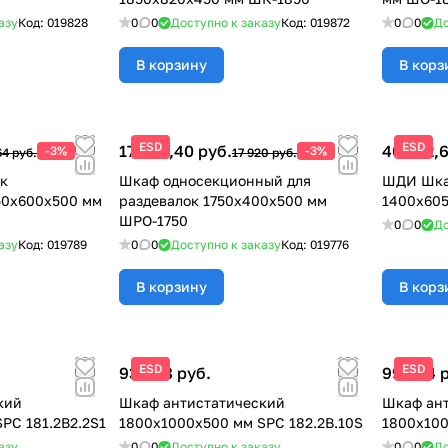
азу
Код:
019828
0
0
Доступно к заказу
Код:
019872
0
0
До
В корзину
В корз
ESD
ESD
17 382,40 руб.
40 782,6
-3%
-3%
64 руб.
17 920 руб.
к
Шкаф односекционный для
ШДИ Шка
50х600х500 мм
раздевалок 1750х400х500 мм
1400х60
ШРО-1750
0
0
До
азу
Код:
019789
0
0
Доступно к заказу
Код:
019776
В корзину
В корз
ESD
ESD
93 308 руб.
99 364 
кий
Шкаф антистатический
Шкаф ан
PC 181.2B2.2S1
1800x1000x500 мм SPC 182.2B.10S
1800x100
азу
0
0
Доступно к заказу
0
0
До