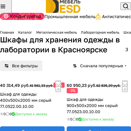
Конфигуратор
Промышленная мебель
Антистатиче
Главная
Каталог
Металлическая мебель
Лабораторная мебель
Шка
Шкафы для хранения одежды в
лаборатории
в Красноярске
3
Все фильтры
Сначала популярные
40 314,49 руб.
-3%
60 950,23 руб.
41 561,33 руб.
62 835,29 руб.
-3%
Шкаф для одежды
Шкаф для одежды
400х500х2000 мм серый
900х500х2000 мм серый
77.0522.00.10.00
77.0523.00.10.00
0
0
Доступно к заказу
0
0
Доступно к заказу