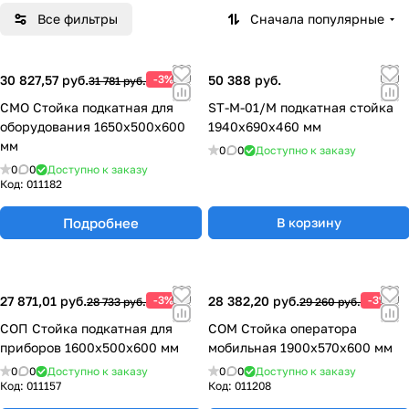
Все фильтры
Сначала популярные
30 827,57 руб.
-3%
50 388 руб.
31 781 руб.
СМО Стойка подкатная для
ST-M-01/M подкатная стойка
оборудования 1650х500х600
1940x690x460 мм
мм
0
0
Доступно к заказу
0
0
Доступно к заказу
Код:
011182
Подробнее
В корзину
27 871,01 руб.
-3%
28 382,20 руб.
-3%
28 733 руб.
29 260 руб.
СОП Стойка подкатная для
СОМ Стойка оператора
приборов 1600х500х600 мм
мобильная 1900х570х600 мм
0
0
Доступно к заказу
0
0
Доступно к заказу
Код:
011157
Код:
011208