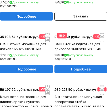
0
0
Доступно к заказу
0
0
Доступно к заказу
Код:
011393
Подробнее
Заказать
ESD
35 193,54 руб.
-3%
27 525,69 руб.
-3%
36 282 руб.
28 377 руб.
СМЛ Стойка мобильная для
СМП Стойка подкатная для
лотков 1650х500х710 мм
приборов 1600х500х680 мм.
0
0
Доступно к заказу
0
0
Доступно к заказу
Код:
011293
Код:
011233
Подробнее
Подробнее
56 197,92 руб.
-3%
269 223,50 руб.
-3%
57 936 руб.
277 550 руб.
Компьютерная тележка для
Антистатическая модульная
диспетчерских пунктов
поворотная стойка
1600х600х700 мм СКП-1600КП
2023х817х817 мм СМС-16 ESD