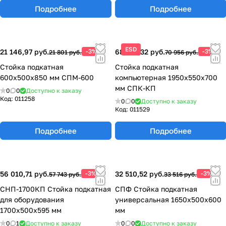
Подробнее
Подробнее
ESD
21 146,97 руб.
-3%
68 827,32 руб.
-3%
21 801 руб.
70 956 руб.
Стойка подкатная
Стойка подкатная
600х500х850 мм СПМ-600
компьютерная 1950х550х700
мм СПК-КП
0
0
Доступно к заказу
Код:
011258
0
0
Доступно к заказу
Код:
011529
Подробнее
Подробнее
56 010,71 руб.
-3%
32 510,52 руб.
-3%
57 743 руб.
33 516 руб.
СНП-1700КП Стойка подкатная
СПФ Стойка подкатная
для оборудования
универсальная 1650х500х600
1700х500х595 мм
мм
0
1
Доступно к заказу
0
0
Доступно к заказу