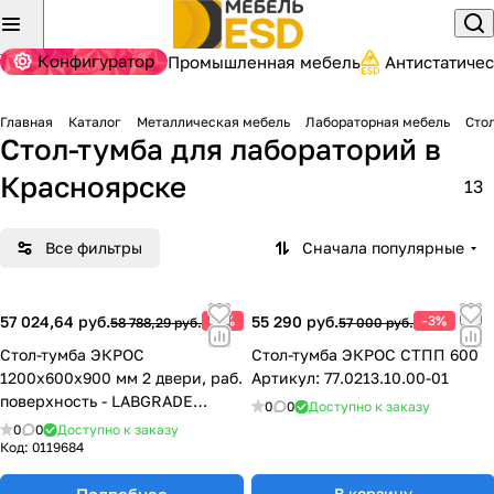
Конфигуратор
Промышленная мебель
Антистатиче
Главная
Каталог
Металлическая мебель
Лабораторная мебель
Сто
Стол-тумба для лабораторий
в
Красноярске
13
Все фильтры
Сначала популярные
57 024,64 руб.
-3%
55 290 руб.
-3%
58 788,29 руб.
57 000 руб.
Стол-тумба ЭКРОС
Стол-тумба ЭКРОС СТПП 600
1200х600х900 мм 2 двери, раб.
Артикул: 77.0213.10.00-01
поверхность - LABGRADE
0
0
Доступно к заказу
77.0131.10.08-01
0
0
Доступно к заказу
Код:
0119684
Подробнее
В корзину