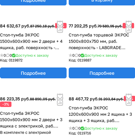
84 632,67 руб.
-3%
77 202,25 руб.
-3%
87 250,18 руб.
79 589,95 руб.
Стол-тумба ЭКРОС
Стол-тумба торцевой ЭКРОС
1500х600х900 мм 2 двери + 4
1500х800х750 мм, раб.
ящика, раб. поверхность -
поверхность - LABGRADE
LABGRADE 77.0147.10.08-01
77.0049.10.08
0
0
Доступно к заказу
0
0
Доступно к заказу
Код:
0119872
Код:
0119887
Подробнее
Подробнее
86 223,35 руб.
88 467,72 руб.
-3%
88 890,05 руб.
91 203,84 руб.
-3%
Стол-тумба ЭКРОС
Стол-тумба ЭКРОС
1200х600х900 мм 2 ящика + 3
1500х600х900 мм 2 двери + 3
ящика + 3 ящика, раб.
ящика с электрикой, раб.
поверхность - LABGRADE
0
0
Доступно к заказу
поверхность - LABGRADE
В комплекте с электрикой
77.0137.10.08-01
Код:
0119716