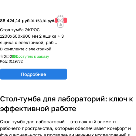
88 424,14 руб.
-3%
91 158,91 руб.
Стол-тумба ЭКРОС
1200х600х900 мм 2 ящика + 3
ящика с электрикой, раб.
поверхность - LABGRADE
В комплекте с электрикой
77.0143.10.08-01
0
0
Доступно к заказу
Код:
0119732
Подробнее
Стол-тумба для лабораторий: ключ к
эффективной работе
Стол-тумба для лабораторий — это важный элемент
рабочего пространства, который обеспечивает комфорт и
функциональность в проведении научных исследований и