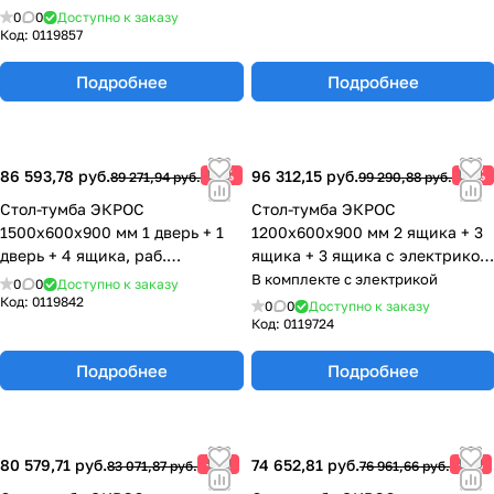
77.0149.10.08-01
0
0
Доступно к заказу
Код:
0119857
Подробнее
Подробнее
86 593,78 руб.
-3%
96 312,15 руб.
-3%
89 271,94 руб.
99 290,88 руб.
Стол-тумба ЭКРОС
Стол-тумба ЭКРОС
1500х600х900 мм 1 дверь + 1
1200х600х900 мм 2 ящика + 3
дверь + 4 ящика, раб.
ящика + 3 ящика с электрикой,
поверхность - LABGRADE
раб. поверхность - LABGRADE
В комплекте с электрикой
0
0
Доступно к заказу
77.0151.10.08-01
77.0139.10.08-01
Код:
0119842
0
0
Доступно к заказу
Код:
0119724
Подробнее
Подробнее
80 579,71 руб.
-3%
74 652,81 руб.
-3%
83 071,87 руб.
76 961,66 руб.