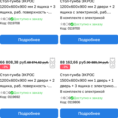
Стол-тумба ЭКРОС
Стол-тумба ЭКРОС
1200х600х900 мм 2 ящика + 3
1200х600х900 мм 2 двери + 2
ящика, раб. поверхность -
ящика с электрикой, раб.
LABGRADE 77.0141.10.08-01
поверхность - LABGRADE
В комплекте с электрикой
0
0
Доступно к заказу
77.0135.10.08-01
Код:
0119708
0
0
Доступно к заказу
Код:
0119700
Подробнее
Подробнее
66 808,38 руб.
88 162,66 руб.
68 874,62 руб.
90 889,34 руб.
-3%
-3%
Стол-тумба ЭКРОС
Стол-тумба ЭКРОС
1200х600х900 мм 2 двери + 2
1500х600х900 мм 1 дверь + 1
ящика, раб. поверхность -
дверь + 3 ящика с электрикой,
LABGRADE 77.0133.10.08-01
раб. поверхность - LABGRADE
В комплекте с электрикой
0
0
Доступно к заказу
77.0153.10.08-01
Код:
0119692
0
0
Доступно к заказу
Код:
0119806
Подробнее
Подробнее