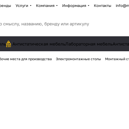
ренды
Услуги
Компания
Информация
Контакты
info@m
ель
Антистатическая мебель
Лабораторная мебель
Антист
бочие места для производства
Электромонтажные столы
Монтажный ст