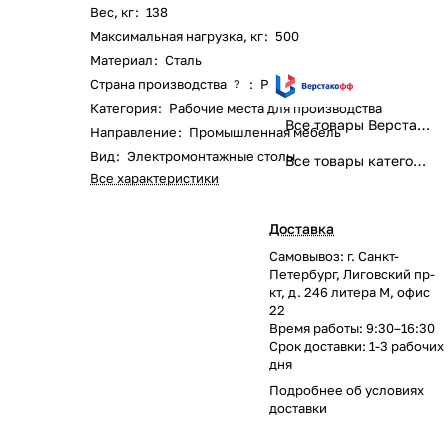
Вес, кг
:
138
Максимальная нагрузка, кг
:
500
Материал
:
Сталь
Страна производства
:
Россия
?
Категория
:
Рабочие места для производства
Все товары Верстакофф
Направление
:
Промышленная мебель
Вид
:
Электромонтажные столы
Все товары категории
Все характеристики
Доставка
Самовывоз: г. Санкт-
Петербург, Лиговский пр-
кт, д. 246 литера М, офис
22
Время работы: 9:30–16:30
Срок доставки: 1-3 рабочих
дня
Подробнее об
условиях
доставки