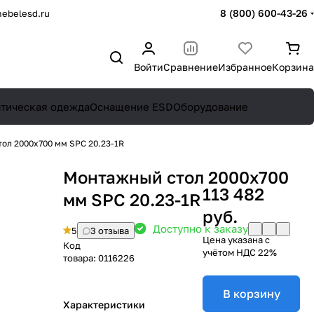
8 (800) 600-43-26
ebelesd.ru
Войти
Сравнение
Избранное
Корзина
атическая одежда
Оснащение ESD
Оборудование
ол 2000х700 мм SPC 20.23-1R
Монтажный стол 2000х700
113 482
мм SPC 20.23-1R
руб.
Доступно к заказу
5
3 отзыва
Цена указана с
Код
учётом НДС 22%
товара:
0116226
В корзину
Характеристики