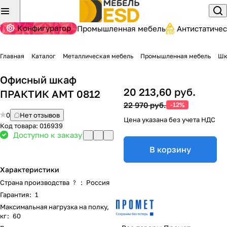
Конфигуратор
Промышленная мебель
Антистатиче
Главная
Каталог
Металлическая мебель
Промышленная мебель
Шк
Офисный шкаф
20 213,60 руб.
ПРАКТИК AMT 0812
22 970 руб.
-12%
0
Нет отзывов
Цена указана без учета НДС
Код товара:
016939
Доступно к заказу
В корзину
Характеристики
Страна производства
:
Россия
?
Гарантия
:
1
Максимальная нагрузка на полку,
кг
:
60