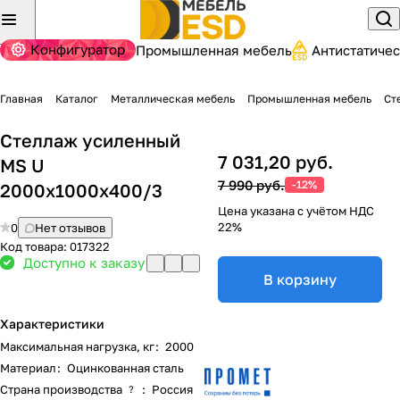
Конфигуратор
Промышленная мебель
Антистатиче
Главная
Каталог
Металлическая мебель
Промышленная мебель
Ст
Стеллаж усиленный
7 031,20 руб.
MS U
7 990 руб.
-12%
2000x1000x400/3
Цена указана с учётом НДС
22%
0
Нет отзывов
Код товара:
017322
Доступно к заказу
В корзину
Характеристики
Максимальная нагрузка, кг
:
2000
Материал
:
Оцинкованная сталь
Страна производства
:
Россия
?