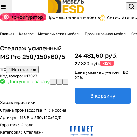
Конфигуратор
Промышленная мебель
Антистатиче
Главная
Каталог
Металлическая мебель
Промышленная мебель
Ст
Стеллаж усиленный
24 481,60 руб.
MS Pro 250/150x60/5
27 820 руб.
-12%
0
Нет отзывов
Цена указана с учётом НДС
Код товара:
017027
22%
Доступно к заказу
В корзину
Характеристики
Страна производства
:
Россия
?
Артикул
:
MS Pro 250/150x60/5
Гарантия
:
2 года
Категория
:
Стеллажи