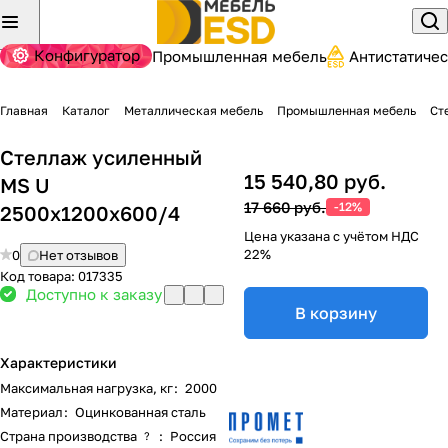
Конфигуратор
Промышленная мебель
Антистатиче
Главная
Каталог
Металлическая мебель
Промышленная мебель
Ст
Стеллаж усиленный
15 540,80 руб.
MS U
17 660 руб.
-12%
2500x1200x600/4
Цена указана с учётом НДС
22%
0
Нет отзывов
Код товара:
017335
Доступно к заказу
В корзину
Характеристики
Максимальная нагрузка, кг
:
2000
Материал
:
Оцинкованная сталь
Страна производства
:
Россия
?