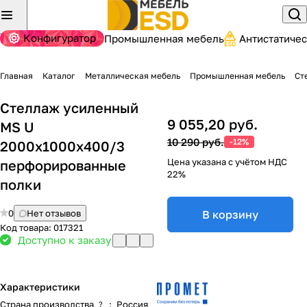
Конфигуратор
Промышленная мебель
Антистатиче
Главная
Каталог
Металлическая мебель
Промышленная мебель
Ст
Стеллаж усиленный
9 055,20 руб.
MS U
10 290 руб.
-12%
2000x1000x400/3
Цена указана с учётом НДС
перфорированные
22%
полки
0
Нет отзывов
В корзину
Код товара:
017321
Доступно к заказу
Характеристики
Страна производства
:
Россия
?