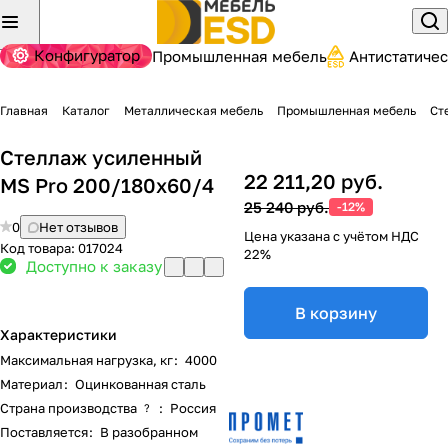
Конфигуратор
Промышленная мебель
Антистатиче
Главная
Каталог
Металлическая мебель
Промышленная мебель
Ст
Стеллаж усиленный
22 211,20 руб.
MS Pro 200/180x60/4
25 240 руб.
-12%
0
Нет отзывов
Цена указана с учётом НДС
Код товара:
017024
22%
Доступно к заказу
В корзину
Характеристики
Максимальная нагрузка, кг
:
4000
Материал
:
Оцинкованная сталь
Страна производства
:
Россия
?
Поставляется
:
В разобранном